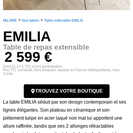
>
>
MiLOME
Nos tables
Table extensible EMILIA
EMILIA
Table de repas extensible
2 599 €
Dont 31,15 € TTC d’éco-participation.
Prix TTC conseillé, hors livraison, valable en France métropolitaine, hors
Corse.
TROUVEZ VOTRE BOUTIQUE
La table EMILIA séduit par son design contemporain et ses
lignes élégantes. Son plateau en céramique et son
piètement tulipe en acier laqué noir mat lui apportent une
allure raffinée, tandis que ses 2 allonges rétractables