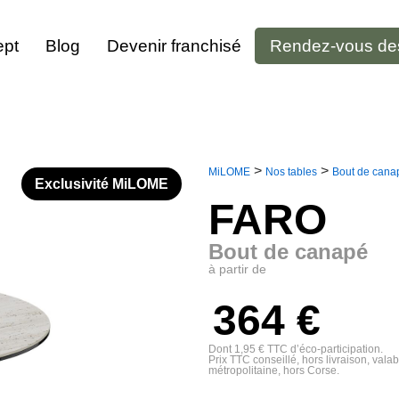
pt
Blog
Devenir franchisé
Rendez-vous de
>
>
MiLOME
Nos tables
Bout de can
Exclusivité MiLOME
FARO
Bout de canapé
à partir de
364 €
Dont 1,95 € TTC d’éco-participation.
Prix TTC conseillé, hors livraison, vala
métropolitaine, hors Corse.