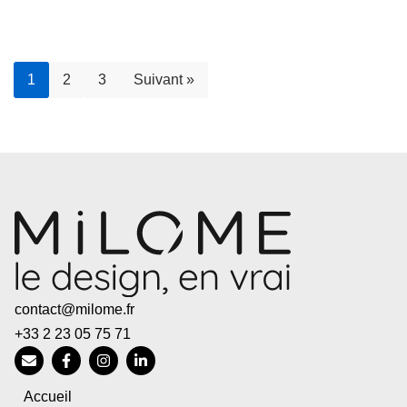
1
2
3
Suivant »
contact@milome.fr
+33 2 23 05 75 71
Accueil