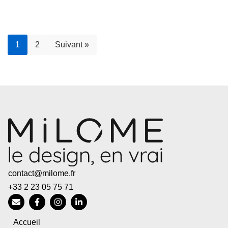
1
2
Suivant »
contact@milome.fr
+33 2 23 05 75 71
Accueil