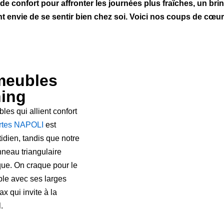
 de confort pour affronter les journées plus fraîches, un b
nt envie de se sentir bien chez soi. Voici nos coups de cœ
 meubles
ning
les qui allient confort
portes NAPOLI
est
idien, tandis que notre
neau triangulaire
que. On craque pour le
ble avec ses larges
x qui invite à la
.