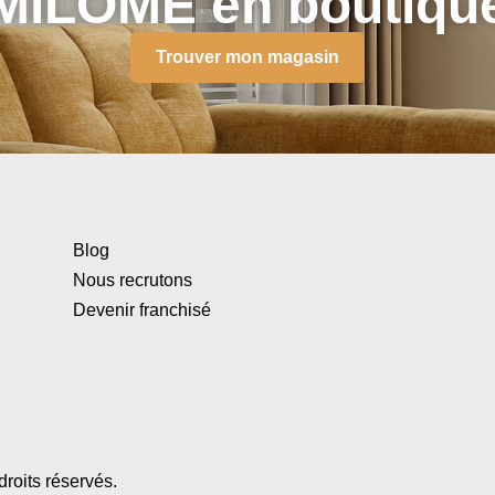
MiLOME en boutiqu
Trouver mon magasin
Blog
Nous recrutons
Devenir franchisé
roits réservés.