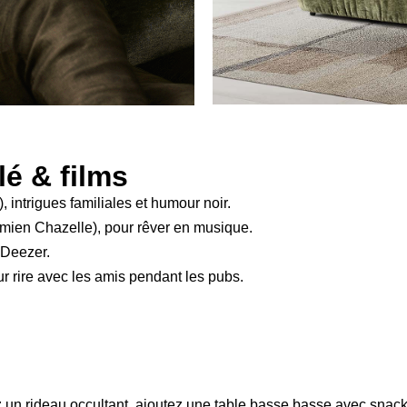
lé & films
 intrigues familiales et humour noir.
ien Chazelle), pour rêver en musique.
 Deezer.
ur rire avec les amis pendant les pubs.
un rideau occultant, ajoutez une table basse basse avec snack