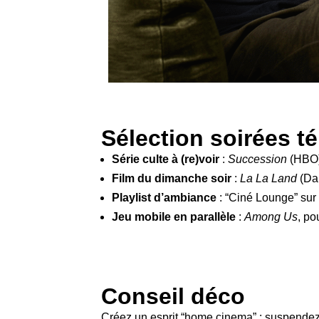
Sélection soirées té
Série culte à (re)voir
:
Succession
(HBO),
Film du dimanche soir
:
La La Land
(Dam
Playlist d’ambiance
: “Ciné Lounge” sur
Jeu mobile en parallèle
:
Among Us
, po
Conseil déco
Créez un esprit “home cinema” : suspendez 